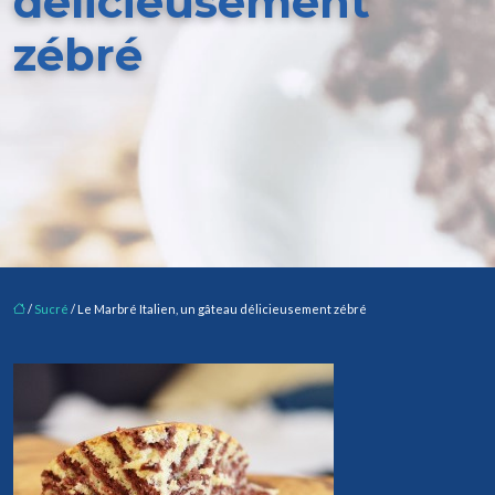
délicieusement
zébré
/
Sucré
/ Le Marbré Italien, un gâteau délicieusement zébré