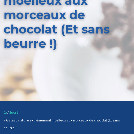
moelleux aux
morceaux de
chocolat (Et sans
beurre !)
/
Sucré
/ Gâteau nature extrêmement moelleux aux morceaux de chocolat (Et sans
beurre !)