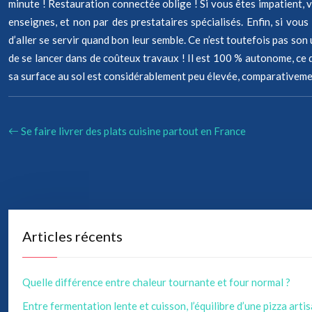
minute ! Restauration connectée oblige ! Si vous êtes impatient, 
enseignes, et non par des prestataires spécialisés. Enfin, si vou
d’aller se servir quand bon leur semble. Ce n’est toutefois pas son
de se lancer dans de coûteux travaux ! Il est 100 % autonome, ce 
sa surface au sol est considérablement peu élevée, comparativement 
Se faire livrer des plats cuisine partout en France
Articles récents
Quelle différence entre chaleur tournante et four normal ?
Entre fermentation lente et cuisson, l’équilibre d’une pizza arti