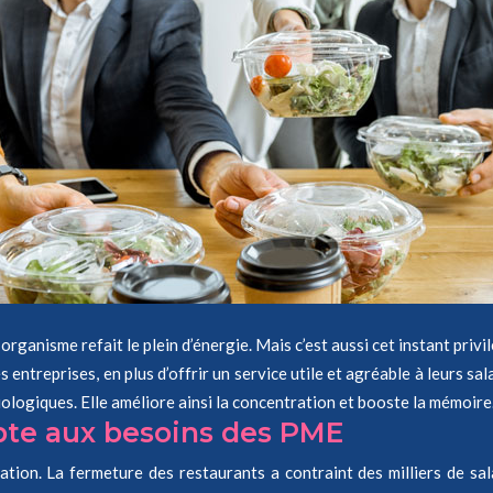
 organisme refait le plein d’énergie. Mais c’est aussi cet instant priv
 entreprises, en plus d’offrir un service utile et agréable à leurs sal
ologiques. Elle améliore ainsi la concentration et booste la mémoire.
pte aux besoins des PME
tion. La fermeture des restaurants a contraint des milliers de sal