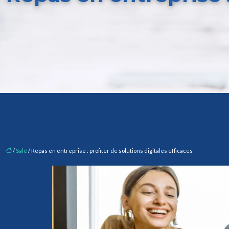
/
Salé
/ Repas en entreprise : profiter de solutions digitales efficaces