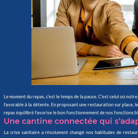
Le moment du repas, c’est le temps de la pause. C’est celui où notre
favorable à la détente. En proposant une restauration sur place, les
repas équilibré favorise le bon fonctionnement de nos fonctions bi
Une cantine connectée qui s’ada
La crise sanitaire a résolument changé nos habitudes de restaura