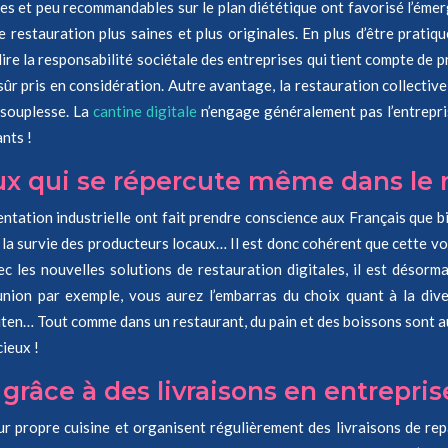
 et peu recommandables sur le plan diététique ont favorisé l’émerg
restauration plus saines et plus originales. En plus d’être pratiqu
ire la responsabilité sociétale des entreprises qui tient compte de 
 sûr pris en considération. Autre avantage, la restauration collective
 souplesse. La
cantine digitale
n’engage généralement pas l’entrepri
nts !
 qui se répercute même dans le m
entation industrielle ont fait prendre conscience aux Français que 
la survie des producteurs locaux… Il est donc cohérent que cette vol
ec les nouvelles solutions de restauration digitales, il est désorm
nion par exemple, vous aurez l’embarras du choix quant à la dive
ten… Tout comme dans un restaurant, du pain et des boissons sont au
ieux !
grâce à des livraisons en entrepris
eur propre cuisine et organisent régulièrement des livraisons de 