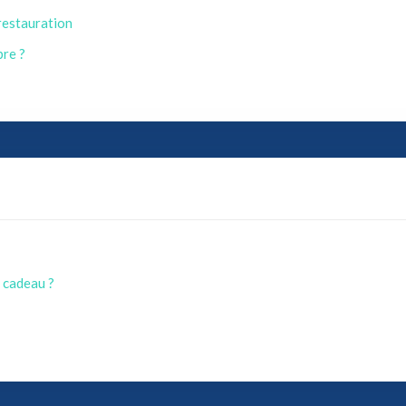
 restauration
bre ?
e cadeau ?