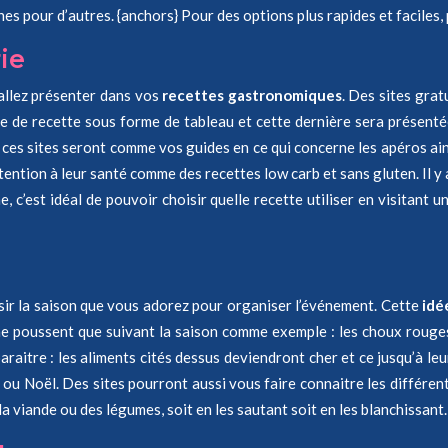
hes pour d’autres. {anchors} Pour des options plus rapides et faciles
ie
 allez présenter dans vos
recettes gastronomiques
. Des sites grat
iste de recette sous forme de tableau et cette dernière sera présent
 ces sites seront comme vos guides en ce qui concerne les apéros ains
ntion à leur santé comme des recettes low carb et sans gluten. Il y a 
, c’est idéal de pouvoir choisir quelle recette utiliser en visitant
isir la saison que vous adorez pour organiser l’événement. Cette
idé
 ne poussent que suivant la saison comme exemple : les choux rouges
itre : les aliments cités dessus deviendront cher et ce jusqu’à leur
ou Noël. Des sites pourront aussi vous faire connaitre les différent
a viande ou des légumes, soit en les sautant soit en les blanchissant.