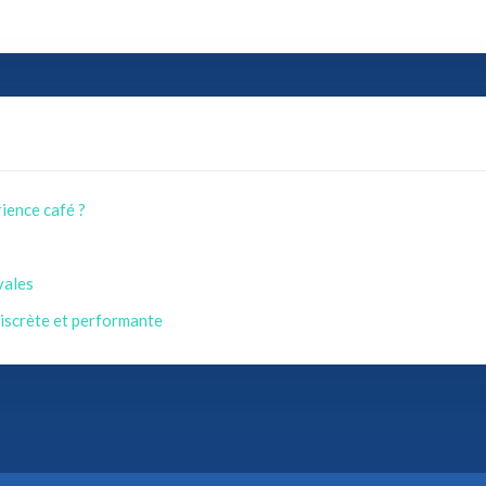
rience café ?
vales
discrète et performante