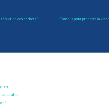
 réduction des déchets ?
Conseils pour préparer la viand
sanale
 restauration
bre ?