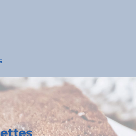
S
cettes