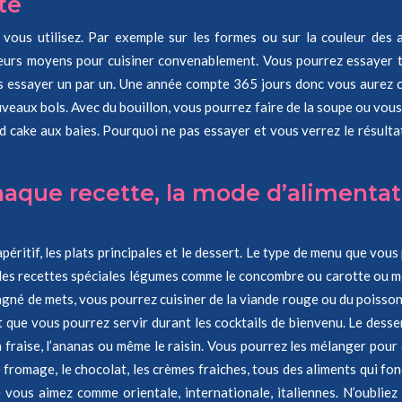
te
vous utilisez. Par exemple sur les formes ou sur la couleur des 
eilleurs moyens pour cuisiner convenablement. Vous pourrez essaye
les essayer un par un. Une année compte 365 jours donc vous aurez
eaux bols. Avec du bouillon, vous pourrez faire de la soupe ou vous p
cake aux baies. Pourquoi ne pas essayer et vous verrez le résultat
aque recette, la mode d’alimentati
l’apéritif, les plats principales et le dessert. Le type de menu que v
e les recettes spéciales légumes comme le concombre ou carotte ou m
pagné de mets, vous pourrez cuisiner de la viande rouge ou du poisson
que vous pourrez servir durant les cocktails de bienvenu. Le desser
raise, l’ananas ou même le raisin. Vous pourrez les mélanger pour o
le fromage, le chocolat, les crèmes fraiches, tous des aliments qui 
 vous aimez comme orientale, internationale, italiennes. N’oubliez