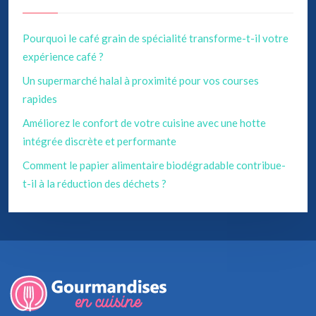
Pourquoi le café grain de spécialité transforme-t-il votre
expérience café ?
Un supermarché halal à proximité pour vos courses
rapides
Améliorez le confort de votre cuisine avec une hotte
intégrée discrète et performante
Comment le papier alimentaire biodégradable contribue-
t-il à la réduction des déchets ?